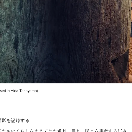
(used in Hida-Takayama)
面影を記録する
私たちのくらしを支えてきた道具、農具、民具を再考する試み