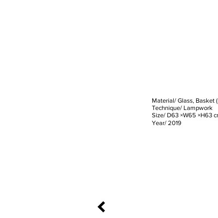
Material/ Glass, Basket
Technique/ Lampwork
Size/ D63 ×W65 ×H63 
​Year/ 2019